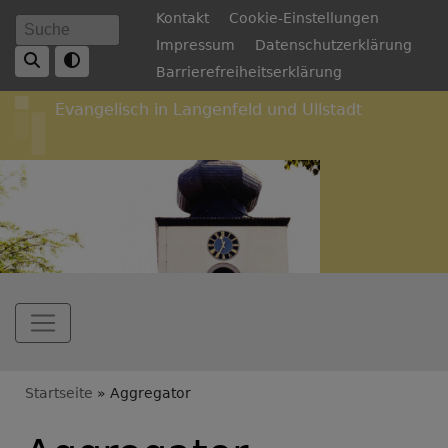
Direkt
Fußbereichsmenü
Kontakt
Cookie-Einstellungen
Suche
zum
Impressum
Datenschutzerklärung
Inhalt
Barrierefreiheitserklärung
Evangelisch in Langenfeld und Ullstadt
Hauptnavigation
Breadcrumb
Startseite
Aggregator