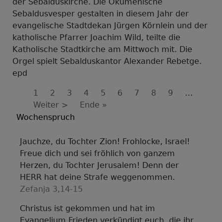
der Sebalduskirche. Die Ökumenische
Sebaldusvesper gestalten in diesem Jahr der
evangelische Stadtdekan Jürgen Körnlein und der
katholische Pfarrer Joachim Wild, teilte die
Katholische Stadtkirche am Mittwoch mit. Die
Orgel spielt Sebalduskantor Alexander Rebetge.
epd
Seitennummerierung
Aktuelle
1
Seite
2
Seite
3
Seite
4
Seite
5
Seite
6
Seite
7
Seite
8
Seite
9
…
Seite
Nächste
Weiter >
Last
Ende »
Seite
page
Wochenspruch
Jauchze, du Tochter Zion! Frohlocke, Israel!
Freue dich und sei fröhlich von ganzem
Herzen, du Tochter Jerusalem! Denn der
HERR hat deine Strafe weggenommen.
Zefanja 3,14-15
Christus ist gekommen und hat im
Evangelium Frieden verkündigt euch, die ihr