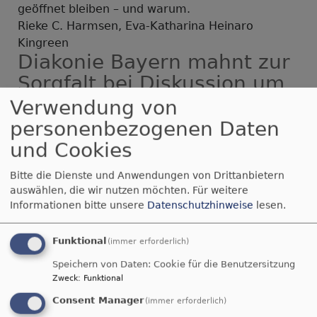
geöffnet bleiben – und warum.
Rieke C. Harmsen, Eva-Katharina Heinaro
Kingreen
Diakonie Bayern mahnt zur
Sorgfalt bei Diskussion um
Zivildienst
Verwendung von
personenbezogenen Daten
Sonntagsblatt
14 Stunden 59 Minuten ago
und Cookies
Falls die Wehrpflicht in Deutschland wieder
aktiviert wird, braucht es auch Stellen für
Bitte die Dienste und Anwendungen von Drittanbietern
Wehrdienstverweigerer. Die Diakonie Bayern hat
auswählen, die wir nutzen möchten.
Für weitere
jetzt ein paar Bedingungen für einen möglichen
Informationen bitte unsere
Datenschutzhinweise
lesen.
neuen Zivildienst formuliert.
epd
Funktional
(immer erforderlich)
Einschulung 2026: Neun
Speichern von Daten: Cookie für die Benutzersitzung
Tipps für einen gelungenen
Zweck
:
Funktional
Schulstart
Consent Manager
(immer erforderlich)